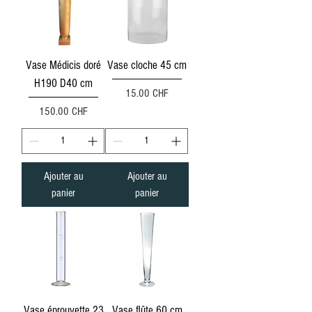
Vase Médicis doré
Vase cloche 45 cm
H190 D40 cm
Prix
15.00 CHF
Prix
150.00 CHF
Ajouter au
Ajouter au
panier
panier
Vase éprouvette 23
Vase flûte 60 cm