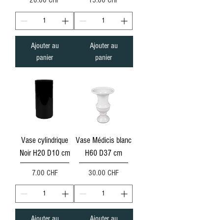
20.00 CHF
15.00 CHF
Ajouter au
Ajouter au
panier
panier
Vase cylindrique
Vase Médicis blanc
Noir H20 D10 cm
H60 D37 cm
Prix
Prix
7.00 CHF
30.00 CHF
Ajouter au
Ajouter au