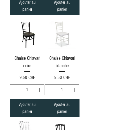
Ajouter au
Ajouter au
panier
panier
Chaise Chiavari
Chaise Chiavari
noire
blanche
Prix
Prix
9.50 CHF
9.50 CHF
Ajouter au
Ajouter au
panier
panier