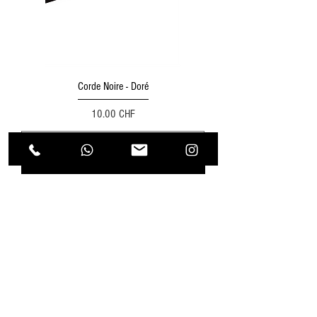
Corde Noire - Doré
Prix
10.00 CHF
Ajouter au panier