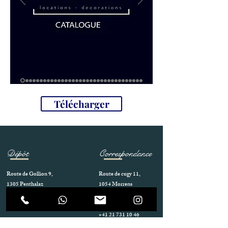
Télécharger
Dépôt
Correspondance
Route de Gollion 9,
Route de cugy 11,
1305 Penthalaz
1054 Morrens
info@urp-events.com
info@urp-events.com
+41 78 727 59 18
admin@revepriscilia.ch
+41 21 731 10 46