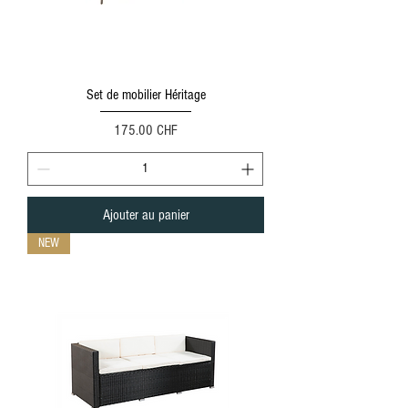
Set de mobilier Héritage
Prix
175.00 CHF
Ajouter au panier
NEW