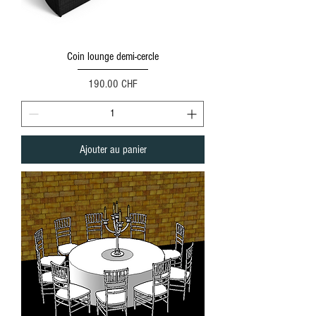
Coin lounge demi-cercle
Prix
190.00 CHF
Ajouter au panier