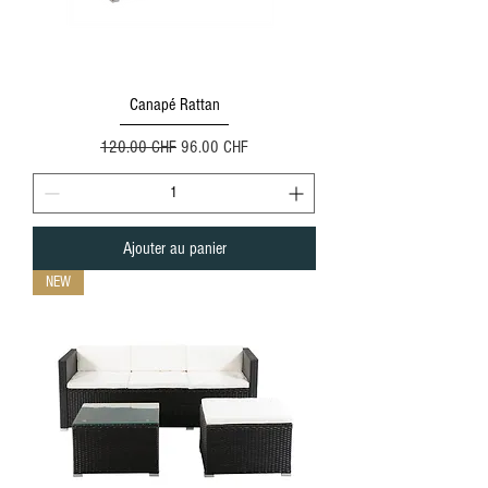
Canapé Rattan
Prix original
Prix promotionnel
120.00 CHF
96.00 CHF
Ajouter au panier
NEW