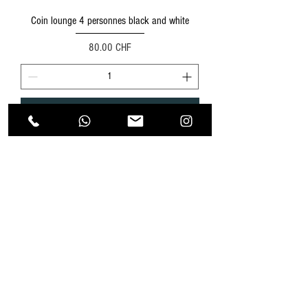
Coin lounge 4 personnes black and white
Prix
80.00 CHF
Ajouter au panier