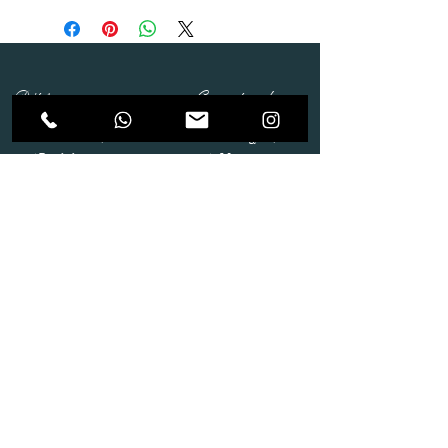
Dépôt
Correspondance
Route de Gollion 9,
Route de cugy 11,
1305 Penthalaz
1054 Morrens
info@urp-events.com
info@urp-events.com
+41 78 727 59 18
admin@revepriscilia.ch
+41 21 731 10 46
Merci de bien prendre connaissance des conditions
générales
URP Group SA
Paiement
Service après Location
Job & Parlez en..!
Aide
Livraison & Reprise