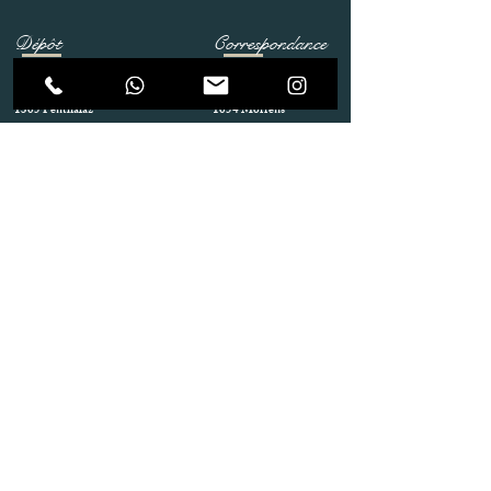
Dépôt
Correspondance
Route de Gollion 9,
Route de cugy 11,
1305 Penthalaz
1054 Morrens
info@urp-events.com
info@urp-events.com
+41 78 727 59 18
admin@revepriscilia.ch
+41 21 731 10 46
Merci de bien prendre connaissance des conditions
générales
URP Group SA
Paiement
Service après Location
Job & Parlez en..!
Aide
Livraison & Reprise
© 2020 URP Group SA .Tous droits
réservés