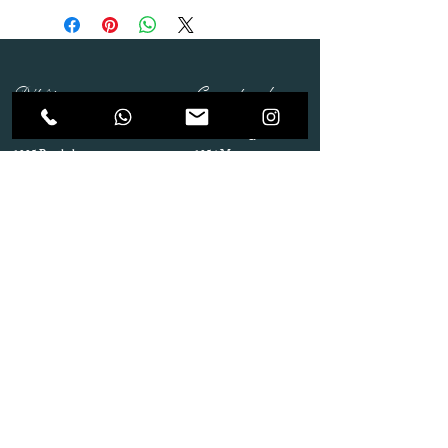
Dépôt
Correspondance
Route de Gollion 9,
Route de cugy 11,
1305 Penthalaz
1054 Morrens
info@urp-events.com
info@urp-events.com
+41 78 727 59 18
admin@revepriscilia.ch
+41 21 731 10 46
Merci de bien prendre connaissance des conditions
générales
URP Group SA
Paiement
Service après Location
Job & Parlez en..!
Aide
Livraison & Reprise