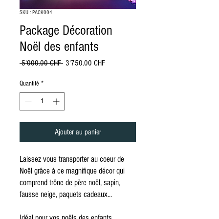
SKU : PACK004
Package Décoration
Noël des enfants
Prix
Prix
 5'000.00 CHF 
3'750.00 CHF
original
promotionnel
Quantité
*
Ajouter au panier
Laissez vous transporter au coeur de
Noël grâce à ce magnifique décor qui
comprend trône de père noël, sapin,
fausse neige, paquets cadeaux...
Idéal pour vos noëls des enfants.