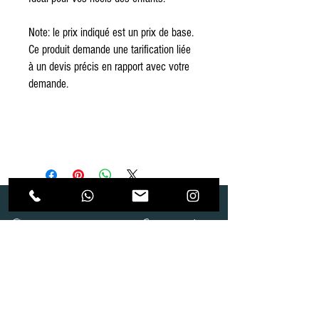
Note: le prix indiqué est un prix de base.
Ce produit demande une tarification liée
à un devis précis en rapport avec votre
demande.
Dépôt
Correspondance
Route de Gollion 9,
Route de cugy 11,
1305 Penthalaz
1054 Morrens
info@urp-events.com
info@urp-events.com
+41 78 727 59 18
admin@revepriscilia.ch
+41 21 731 10 46