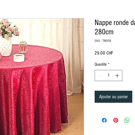
Nappe ronde d
280cm
SKU : TN008
Prix
29.00 CHF
Quantité
*
ürich, location de mobilier à Lausanne Berne Fribourg Zürich
, location de chaise à Lausanne Berne Fribourg Zürich, location de mobili
ation de mobilier Lausanne, Location de mobilier à Montreux, Location de mobilier à Zurich, Location de mobilier en Valais, Location d
ion de mobilier à Bale, Location de mobilier à Saint-Moritz, Location de mobilier à Davos, Location de mobilier Gstaad, Location de mob
n, Location de mobilier au Jura, Location de mobilier à Paris, Location de mobilier à Delémont, Location de mobilier Lausanne, Location
lier Bâle-Campagne, Location de mobilier Liestal, Location de mobilier Fribourg, Location de mobilier Glaris, Location de mobilier Gris
Ajouter au panier
er Schaffhouse, Location de mobilier Sarnen, Location de mobilier Stans, Location de mobilier Coire, Location de mobilier Liestal, Locat
d, Location de mobilier Tessin, Location de mobilier Bellinzone, Location de mobilier Uri, Location de mobilier Altdorf, Location de mobi
e débout, Housse Mange débout, Nappe de table ronde, nappe de table carré, nappe de table rectangulaire, Chaise , Chaise Napoléon, Ch
t, séparation, cloison, chaise en bois, chaise en plexiglass, Miroir, Décoration de table, Mariage, Art de la table, décoration Gatsby, dé
le, fourchette de table, cuillère, Housse de Chaise, Serviette de table, Végétation, Totem, Stèle, Pipe and Dripe, Rideaux, paravent, Fu
ch, rental of furniture and chairs in Bern in Friborg in Zürich, rental of furniture and decorations Lausanne Berne Friborg Zürich, Rental
Rental of furniture in Lausanne, Rental of furniture in Lucerne, Rental of furniture Nyon, Rental of furniture in Geneva, Rental of furniture in
bier, Rental of furniture in Crans Montana, Rental of furniture in Vevey, Furniture rental in Yverdon, Furniture rental in Grison, Furniture re
rrhoden, Appenzell Ausserrhoden furniture rental, Basel-Country furniture rental, Liestal furniture rental, Friborg furniture rental, Glarus
lden, Rental of furniture in St. Gallen, Rental of furniture in Schaffhausen, Rental of furniture in Sarnen, Rental of furniture in Stans, Renta
re Thurgau, Rental of furniture Frauenfeld, Rental of furniture Ticino, Rental of furniture Bellinzona, Rental of furniture Uri, Rental of furn