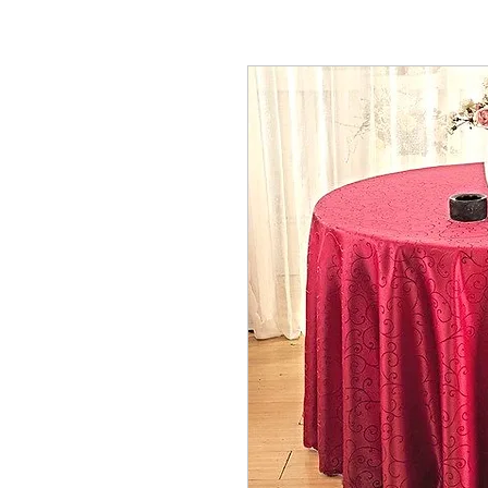
Location de mobilier,
locations évènementielle Lausanne Berne Fribourg Z
décorations Lausanne Berne Fribourg Zürich, Location de mobilier en Suisse, Loc
mobilier Nyon, Location de mobilier à Genève, Location de mobilier à Bern, Locat
mobilier à Vevey, Location de mobilier à Yverdon, Location de mobilier au Griso
Intérieures, Location de mobilier Appenzell Rhodes-Extérieures, Location de mobi
Location de mobilier Obwald, Location de mobilier Saint-Gall, Location de mobili
mobilier Schwytz, Location de mobilier Thurgovie, Location de mobilier Frauenfel
Location de mobilier, Table Ronde, Table rectangulaire, Table Haute, Table Mang
Mobilier baroque, Mobilier Vintage, Tapis rouge, exposition, conférence, évènemen
Tabouret de bar, Chandelier, Vase, Luminaire, Photophore, coussin, couteau de tab
rental in Lausanne Bern Friborg Zürich, chair rental in Lausanne Bern Friborg Züri
furniture in Montreux, Rental of furniture in Zurich, Rental of furniture in Valais, 
Rental of furniture in Davos, Rental of furniture Gstaad, Rental of furniture in Ver
Furniture rental Lausanne, Furniture rental Aargau, Furniture rental Appenzell Inne
furniture in Neuchâtel, Rental of furniture in Nidwalden, Rental of furniture in Obwa
Herisau, Rental of furniture Solothurn, Rental of furniture Schwyz, Rental of furnitu