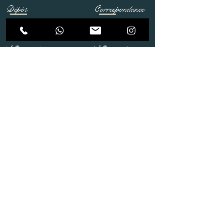
Dépôt
Correspondance
Route de Gollion 9,
Route de cugy 11,
1305 Penthalaz
1054 Morrens
info@urp-events.com
info@urp-events.com
+41 78 727 59 18
admin@revepriscilia.ch
+41 21 731 10 46
Merci de bien prendre connaissance des conditions
générales
URP Group SA
Paiement
Service après Location
Job & Parlez en..!
Aide
Livraison & Reprise
© 2020 URP Group SA .Tous droits
réservés