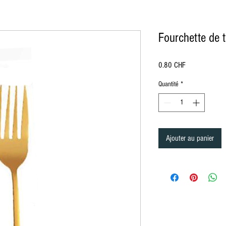
Fourchette de 
Prix
0.80 CHF
Quantité
*
ürich, location de mobilier à Lausanne Berne Fribourg Zürich
, location de chaise à Lausanne Berne Fribourg Zürich, location de mobili
Ajouter au panier
ation de mobilier Lausanne, Location de mobilier à Montreux, Location de mobilier à Zurich, Location de mobilier en Valais, Location d
ion de mobilier à Bale, Location de mobilier à Saint-Moritz, Location de mobilier à Davos, Location de mobilier Gstaad, Location de mob
n, Location de mobilier au Jura, Location de mobilier à Paris, Location de mobilier à Delémont, Location de mobilier Lausanne, Location
lier Bâle-Campagne, Location de mobilier Liestal, Location de mobilier Fribourg, Location de mobilier Glaris, Location de mobilier Gris
er Schaffhouse, Location de mobilier Sarnen, Location de mobilier Stans, Location de mobilier Coire, Location de mobilier Liestal, Locat
d, Location de mobilier Tessin, Location de mobilier Bellinzone, Location de mobilier Uri, Location de mobilier Altdorf, Location de mobi
e débout, Housse Mange débout, Nappe de table ronde, nappe de table carré, nappe de table rectangulaire, Chaise , Chaise Napoléon, Ch
t, séparation, cloison, chaise en bois, chaise en plexiglass, Miroir, Décoration de table, Mariage, Art de la table, décoration Gatsby, dé
le, fourchette de table, cuillère, Housse de Chaise, Serviette de table, Végétation, Totem, Stèle, Pipe and Dripe, Rideaux, paravent, Fu
ch, rental of furniture and chairs in Bern in Friborg in Zürich, rental of furniture and decorations Lausanne Berne Friborg Zürich, Rental
Rental of furniture in Lausanne, Rental of furniture in Lucerne, Rental of furniture Nyon, Rental of furniture in Geneva, Rental of furniture in
bier, Rental of furniture in Crans Montana, Rental of furniture in Vevey, Furniture rental in Yverdon, Furniture rental in Grison, Furniture re
rrhoden, Appenzell Ausserrhoden furniture rental, Basel-Country furniture rental, Liestal furniture rental, Friborg furniture rental, Glarus
lden, Rental of furniture in St. Gallen, Rental of furniture in Schaffhausen, Rental of furniture in Sarnen, Rental of furniture in Stans, Renta
re Thurgau, Rental of furniture Frauenfeld, Rental of furniture Ticino, Rental of furniture Bellinzona, Rental of furniture Uri, Rental of furn