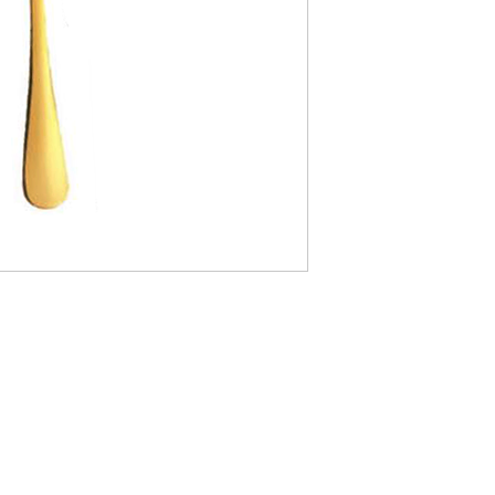
e, Table Mange débout, Table cover, Round tablecloth, square tablecloth, rectangular tablecloth, Chair, Napoleon Chair, Chiavari Chair, R
lexiglass chair, Mirror, Table decoration, Wedding, Tableware, Gatsby decoration, decoration, decor, Armchair , Light furniture, Wine glas
tele, Pipe and Dripe, Curtains, screen,
sanne Bern Freiburg Zürich, Stuhlverleih in Lausanne Bern Freiburg Zürich, Vermietung von Möbeln und Stühlen in Bern in Freiburg i
n in Lausanne, Vermietung von Möbeln in Montreux, Vermietung von Möbeln in Zürich, Vermietung von Möbeln im Wallis, Vermietung v
n, Vermietung von Möbeln in Bale, Vermietung von Möbeln in Saint-Moritz, Vermietung von Möbeln in Davos, Vermietung von Möbeln G
Möbelverleih in Graubünden, Möbelverleih im Jura, Möbelverleih in Paris, Möbelverleih in Delémont, Möbelverleih Lausanne, Möbelve
, Freiburger Möbelverleih, Glarus Möbelverleih , Vermietung von Möbeln Graubünden, Vermietung von Möbeln Neuenburg, Vermietung 
öbeln Sarnen, Vermietung von Möbeln Stans, Vermietung von Möbeln Chur, Vermietung von Möbel Liestal, Vermietung von Möbeln Heri
rmietung von Möbeln Tessin, Vermietung von Möbeln Bellinzona, Vermietung von Möbeln Uri, Vermietung von Möbeln Altdorf, Vermiet
ischdecke, runde Tischdecke, quadratische Tischdecke, rechteckige Tischdecke, Stuhl, Napoleon-Stuhl, Chiavari-Stuhl, Seilpfosten, S
asstuhl, Spiegel, Tischdekoration, Hochzeit, Geschirr, Gatsby-Dekoration, Dekoration, Dekor, Sessel , Leichte Möbel, Weinglas, Wasser
em, Stele, Pipe and Dripe, Vorhänge, Bildschirm,