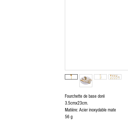
Zug furniture rental, Furniture rental, Round Table, Rectangular Table, High Tabl
Red carpet, exhibition, conference, event, separation, partition, wooden chair, p
cushion, table knife, table fork, spoon, Chair cover, Napkin, Vegetation, Totem, S
Möbelverleih, Eventverleih Lausanne Bern Freiburg Zürich, Möbelverleih in Lau
Freiburg Zürich, Vermietung von Möbeln in der Schweiz, Vermietung von Möbel
von Möbeln Nyon, Vermietung von Möbeln in Genf, Vermietung von Möbeln in Ber
Crans Montana, Vermietung von Möbeln in Bern Vevey, Möbelverleih in Yverdon, 
Ausserrhoden Möbelverleih, Basel-Country Möbelverleih, Liestal Möbelverleih
von Möbeln St. Gallen, Vermietung von Möbeln Schaffhausen, Vermietung von M
Schwyz, Vermietung von Möbeln Thurgau, Vermietung von Möbeln Frauenfeld, Ve
Möbelverlei, Runder Tisch, rechteckiger Tisch, hoher Tisch, Tischdekoration, T
Ausstellung, Konferenz, Veranstaltung, Trennung, Trennwand, Holzstuhl, Plexigl
Kissen, Tischmesser, Tischgabel, Löffel, Stuhlbezug, Serviette, Vegetation, Tot
Fourchette de base doré
3.5cmx23cm.
Matière: Acier inoxydable mate
56 g