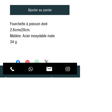
Ajouter au panier
Fourchette à poisson doré
2.6cmx20cm.
Matière: Acier inoxydable mate
34 g
Dépôt
Correspondance
Route de Gollion 9,
Route de cugy 11,
1305 Penthalaz
1054 Morrens
info@urp-events.com
info@urp-events.com
+41 78 727 59 18
admin@revepriscilia.ch
+41 21 731 10 46