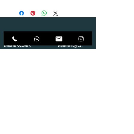
Dépôt
Correspondance
Route de Gollion 9,
Route de cugy 11,
1305 Penthalaz
1054 Morrens
info@urp-events.com
info@urp-events.com
+41 78 727 59 18
admin@revepriscilia.ch
+41 21 731 10 46
Merci de bien prendre connaissance des conditions
générales
URP Group SA
Paiement
Service après Location
Job & Parlez en..!
Aide