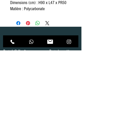
Dimensions (cm) : H90 x L47 x PR50
Matière : Polycarbonate
Dépôt
Correspondance
Route de Gollion 9,
Route de cugy 11,
1305 Penthalaz
1054 Morrens
info@urp-events.com
info@urp-events.com
+41 78 727 59 18
admin@revepriscilia.ch
+41 21 731 10 46
Merci de bien prendre connaissance des conditions
générales
URP Group SA